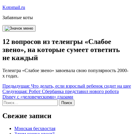
Перейти
Kotomail.ru
к
Забавные коты
содержимому
12 вопросов из телеигры «Слабое
звено», на которые сумеет ответить
не каждый
Телеигра «Слабое звено» завоевала свою популярность 2000-
х годах.
Навигация
Предыдущая:
Что делать, если взрослый ребенок сидит на шее
Следующая:
Робот Сбербанка представил нового робота
по
Disney с «человеческими» глазами
записям
Найти:
Свежие записи
Мэнская бесхвостая
Зачем кошке хвост?