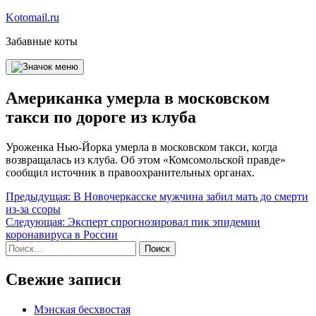
Перейти
Kotomail.ru
к
Забавные коты
содержимому
Американка умерла в московском
такси по дороге из клуба
Уроженка Нью-Йорка умерла в московском такси, когда
возвращалась из клуба. Об этом «Комсомольской правде»
сообщил источник в правоохранительных органах.
Навигация
Предыдущая:
В Новочеркасске мужчина забил мать до смерти
из-за ссоры
по
Следующая:
Эксперт спрогнозировал пик эпидемии
записям
коронавируса в России
Найти:
Свежие записи
Мэнская бесхвостая