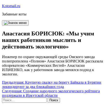
Перейти
Kotomail.ru
к
Забавные коты
содержимому
Анастасия БОРИСЮК: «Мы учим
наших работников мыслить и
действовать экологично»
Инженер по охране окружающей среды Омского завода
полипропилена «Полиом» Анастасия БОРИСЮК рассказала
обозревателю «Коммерческих Вестей» Анастасии
ИЛЬЧЕНКО, как у работников завода менялся подход к
экологии.
Навигация
Предыдущая:
Крупную свалку на берегу Байкала в Бурятии
ликвидируют за два ближайших года
по
Следующая:
Создание народного экологического рейтинга
записям
поддержали в Иркутской области
Найти: