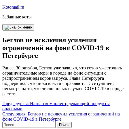
Перейти
Kotomail.ru
к
Забавные коты
содержимому
Беглов не исключил усиления
ограничений на фоне COVID-19 в
Петербурге
Ранее, 30 октября, Беглов уже заявлял, что готов ужесточить
ограничительные меры в городе на фоне ситуации с
распространением коронавируса. Глава Петербурга
подчеркивал, что пока власти справляются с ситуацией,
несмотря на то, что число новых случаев COVID-19 в городе
растет.
Навигация
Предыдущая:
Назван компонент, делающий продукты
опасными
по
Следующая:
Беглов не исключил усиления ограничений на
записям
фоне COVID-19 в Петербурге
Найти: