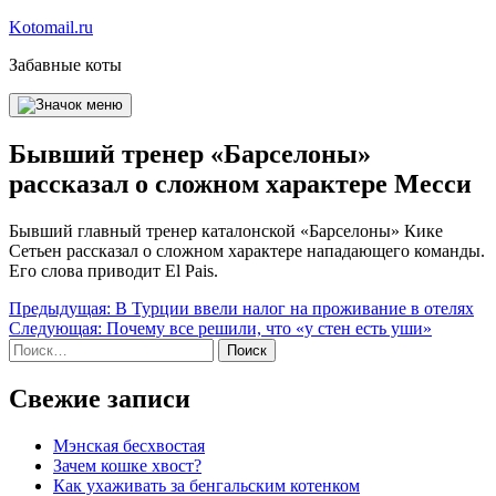
Перейти
Kotomail.ru
к
Забавные коты
содержимому
Бывший тренер «Барселоны»
рассказал о сложном характере Месси
Бывший главный тренер каталонской «Барселоны» Кике
Сетьен рассказал о сложном характере нападающего команды.
Его слова приводит El Pais.
Навигация
Предыдущая:
В Турции ввели налог на проживание в отелях
Следующая:
Почему все решили, что «у стен есть уши»
по
Найти:
записям
Свежие записи
Мэнская бесхвостая
Зачем кошке хвост?
Как ухаживать за бенгальским котенком