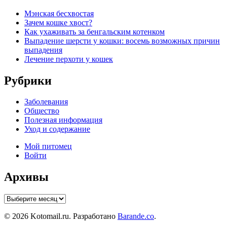
Мэнская бесхвостая
Зачем кошке хвост?
Как ухаживать за бенгальским котенком
Выпадение шерсти у кошки: восемь возможных причин
выпадения
Лечение перхоти у кошек
Рубрики
Заболевания
Общество
Полезная информация
Уход и содержание
Мой питомец
Войти
Архивы
Архивы
© 2026 Kotomail.ru. Разработано
Barande.co
.