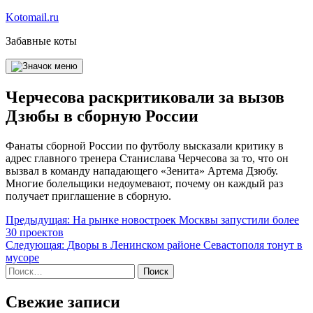
Перейти
Kotomail.ru
к
Забавные коты
содержимому
Черчесова раскритиковали за вызов
Дзюбы в сборную России
Фанаты сборной России по футболу высказали критику в
адрес главного тренера Станислава Черчесова за то, что он
вызвал в команду нападающего «Зенита» Артема Дзюбу.
Многие болельщики недоумевают, почему он каждый раз
получает приглашение в сборную.
Навигация
Предыдущая:
На рынке новостроек Москвы запустили более
30 проектов
по
Следующая:
Дворы в Ленинском районе Севастополя тонут в
записям
мусоре
Найти:
Свежие записи