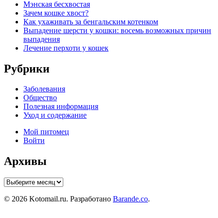
Мэнская бесхвостая
Зачем кошке хвост?
Как ухаживать за бенгальским котенком
Выпадение шерсти у кошки: восемь возможных причин
выпадения
Лечение перхоти у кошек
Рубрики
Заболевания
Общество
Полезная информация
Уход и содержание
Мой питомец
Войти
Архивы
Архивы
© 2026 Kotomail.ru. Разработано
Barande.co
.