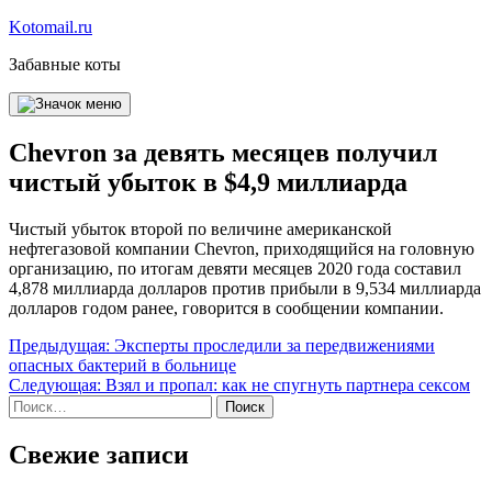
Перейти
Kotomail.ru
к
Забавные коты
содержимому
Chevron за девять месяцев получил
чистый убыток в $4,9 миллиарда
Чистый убыток второй по величине американской
нефтегазовой компании Chevron, приходящийся на головную
организацию, по итогам девяти месяцев 2020 года составил
4,878 миллиарда долларов против прибыли в 9,534 миллиарда
долларов годом ранее, говорится в сообщении компании.
Навигация
Предыдущая:
Эксперты проследили за передвижениями
опасных бактерий в больнице
по
Следующая:
Взял и пропал: как не спугнуть партнера сексом
записям
Найти:
Свежие записи