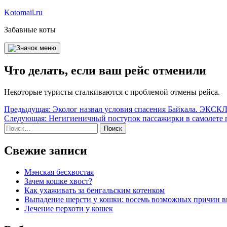
Перейти
Kotomail.ru
к
Забавные коты
содержимому
Что делать, если ваш рейс отменили
Некоторые туристы сталкиваются с проблемой отмены рейса.
Навигация
Предыдущая:
Эколог назвал условия спасения Байкала. ЭКС
Следующая:
Негигиеничный поступок пассажирки в самолете 
по
Найти:
записям
Свежие записи
Мэнская бесхвостая
Зачем кошке хвост?
Как ухаживать за бенгальским котенком
Выпадение шерсти у кошки: восемь возможных причин 
Лечение перхоти у кошек