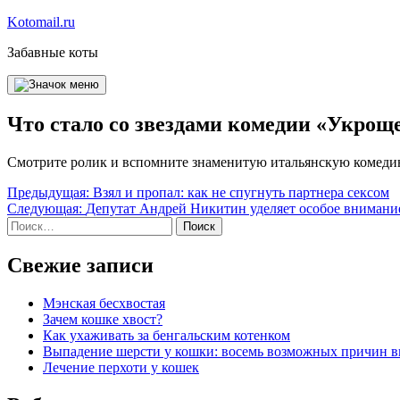
Перейти
Kotomail.ru
к
Забавные коты
содержимому
Что стало со звездами комедии «Укрощ
Смотрите ролик и вспомните знаменитую итальянскую комеди
Навигация
Предыдущая:
Взял и пропал: как не спугнуть партнера сексом
Следующая:
Депутат Андрей Никитин уделяет особое внимани
по
Найти:
записям
Свежие записи
Мэнская бесхвостая
Зачем кошке хвост?
Как ухаживать за бенгальским котенком
Выпадение шерсти у кошки: восемь возможных причин 
Лечение перхоти у кошек