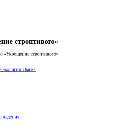
ение строптивого»
ю «Укрощение строптивого».
е экологии Омска
выпадения