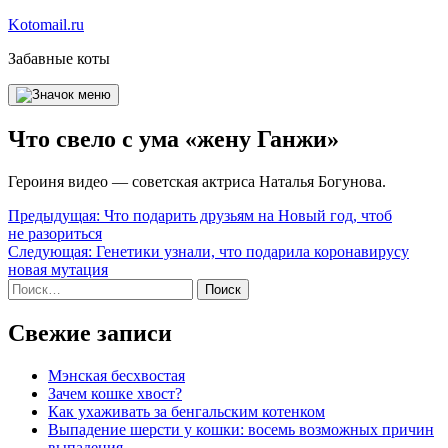
Перейти
Kotomail.ru
к
Забавные коты
содержимому
Что свело с ума «жену Ганжи»
Героиня видео — советская актриса Наталья Богунова.
Навигация
Предыдущая:
Что подарить друзьям на Новый год, чтоб
не разориться
по
Следующая:
Генетики узнали, что подарила коронавирусу
записям
новая мутация
Найти:
Свежие записи
Мэнская бесхвостая
Зачем кошке хвост?
Как ухаживать за бенгальским котенком
Выпадение шерсти у кошки: восемь возможных причин
выпадения