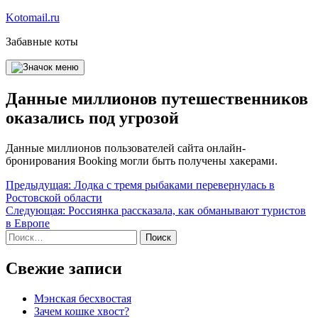
Перейти
Kotomail.ru
к
Забавные коты
содержимому
Данные миллионов путешественников
оказались под угрозой
Данные миллионов пользователей сайта онлайн-
бронирования Booking могли быть получены хакерами.
Навигация
Предыдущая:
Лодка с тремя рыбаками перевернулась в
Ростовской области
по
Следующая:
Россиянка рассказала, как обманывают туристов
записям
в Европе
Найти:
Свежие записи
Мэнская бесхвостая
Зачем кошке хвост?