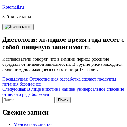
Перейти
Kotomail.ru
к
Забавные коты
содержимому
Диетологи: холодное время года несет с
собой пищевую зависимость
Исследователи говорят, что в зимний период россияне
страдают от пищевой зависимости. В группе риска находятся
люди, поздно ложащиеся спать, и лица 17-18 лет.
Навигация
Предыдущая:
Отечественная разработка сделает продукты
питания безопаснее
по
Следующая:
В лице никотина найден универсальное спасение
записям
от целого ряда болезней
Найти:
Свежие записи
Мэнская бесхвостая