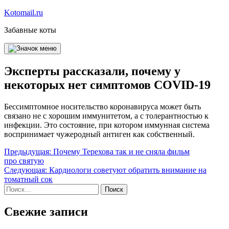
Перейти
Kotomail.ru
к
Забавные коты
содержимому
Эксперты рассказали, почему у
некоторых нет симптомов COVID-19
Бессимптомное носительство коронавируса может быть
связано не с хорошим иммунитетом, а с толерантностью к
инфекции. Это состояние, при котором иммунная система
воспринимает чужеродный антиген как собственный.
Навигация
Предыдущая:
Почему Терехова так и не сняла фильм
про святую
по
Следующая:
Кардиологи советуют обратить внимание на
записям
томатный сок
Найти:
Свежие записи