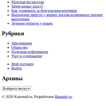
Мэнская бесхвостая
Зачем кошке хвост?
Как ухаживать за бенгальским котенком
Выпадение шерсти у кошки: восемь возможных причин
выпадения
Лечение перхоти у кошек
Рубрики
Заболевания
Общество
Полезная информация
Уход и содержание
Мой питомец
Войти
Архивы
Архивы
© 2026 Kotomail.ru. Разработано
Barande.co
.