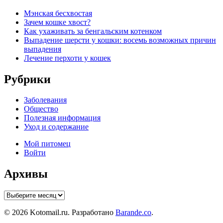
Мэнская бесхвостая
Зачем кошке хвост?
Как ухаживать за бенгальским котенком
Выпадение шерсти у кошки: восемь возможных причин
выпадения
Лечение перхоти у кошек
Рубрики
Заболевания
Общество
Полезная информация
Уход и содержание
Мой питомец
Войти
Архивы
Архивы
© 2026 Kotomail.ru. Разработано
Barande.co
.