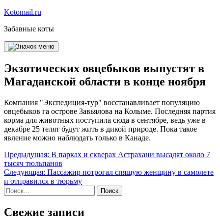
Перейти
Kotomail.ru
к
Забавные коты
содержимому
Экзотических овцебыков выпустят в
Магаданской области в конце ноября
Компания "Экспедиция-тур" восстанавливает популяцию
овцебыков га острове Завьялова на Колыме. Последняя партия
корма для животных поступила сюда в сентябре, ведь уже в
декабре 25 телят будут жить в дикой природе. Пока такое
явление можно наблюдать только в Канаде.
Навигация
Предыдущая:
В парках и скверах Астрахани высадят около 7
тысяч тюльпанов
по
Следующая:
Пассажир потрогал спящую женщину в самолете
записям
и отправился в тюрьму
Найти:
Свежие записи