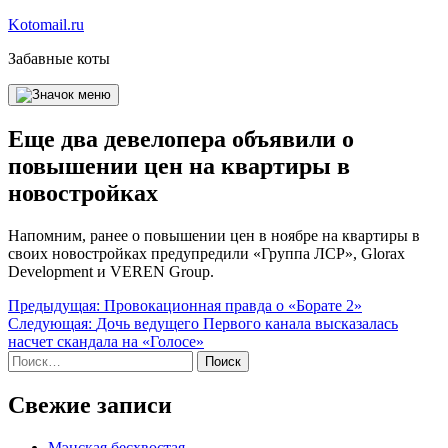
Перейти
Kotomail.ru
к
Забавные коты
содержимому
Еще два девелопера объявили о
повышении цен на квартиры в
новостройках
Напомним, ранее о повышении цен в ноябре на квартиры в
своих новостройках предупредили «Группа ЛСР», Glorax
Development и VEREN Group.
Навигация
Предыдущая:
Провокационная правда о «Борате 2»
Следующая:
Дочь ведущего Первого канала высказалась
по
насчет скандала на «Голосе»
записям
Найти:
Свежие записи
Мэнская бесхвостая