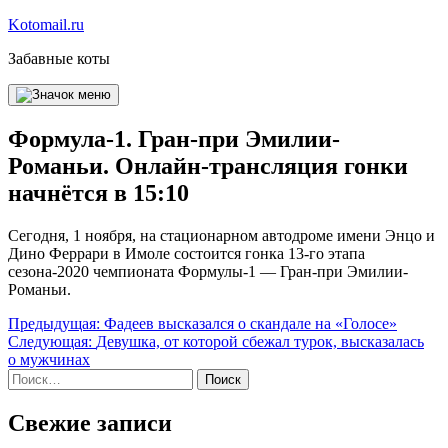
Перейти
Kotomail.ru
к
Забавные коты
содержимому
Формула-1. Гран-при Эмилии-
Романьи. Онлайн-трансляция гонки
начнётся в 15:10
Сегодня, 1 ноября, на стационарном автодроме имени Энцо и
Дино Феррари в Имоле состоится гонка 13-го этапа
сезона-2020 чемпионата Формулы-1 — Гран-при Эмилии-
Романьи.
Навигация
Предыдущая:
Фадеев высказался о скандале на «Голосе»
Следующая:
Девушка, от которой сбежал турок, высказалась
по
о мужчинах
записям
Найти:
Свежие записи