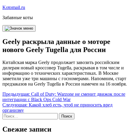
Перейти
Kotomail.ru
к
Забавные коты
содержимому
Geely раскрыла данные о моторе
нового Geely Tugella для России
Китайская марка Geely продолжает завозить российским
дилерам новый кроссовер Tugella, раскрывая в том числе и
информацию о технических характеристиках. В Москве
заметили уже три машины с госномерами. Напомним, старт
предзаказов на Geely Tugella в России намечен на 16 ноября.
Навигация
Предыдущая:
Call of Duty: Warzone не сменит движок после
интеграции с Black Ops Cold War
по
Следующая:
Какой хлеб есть, чтоб не приносить вред
записям
организму
Найти:
Свежие записи