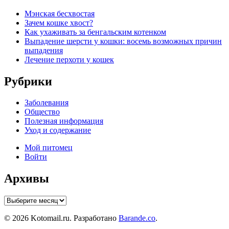
Мэнская бесхвостая
Зачем кошке хвост?
Как ухаживать за бенгальским котенком
Выпадение шерсти у кошки: восемь возможных причин
выпадения
Лечение перхоти у кошек
Рубрики
Заболевания
Общество
Полезная информация
Уход и содержание
Мой питомец
Войти
Архивы
Архивы
© 2026 Kotomail.ru. Разработано
Barande.co
.