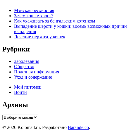
Мэнская бесхвостая
Зачем кошке хвост?
Как ухаживать за бенгальским котенком
Выпадение шерсти у кошки: восемь возможных причин
выпадения
Лечение перхоти у кошек
Рубрики
Заболевания
Общество
Полезная информация
Уход и содержание
Мой питомец
Войти
Архивы
Архивы
© 2026 Kotomail.ru. Разработано
Barande.co
.