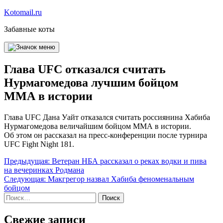
Перейти
Kotomail.ru
к
Забавные коты
содержимому
Глава UFC отказался считать
Нурмагомедова лучшим бойцом
ММА в истории
Глава UFC Дана Уайт отказался считать россиянина Хабиба
Нурмагомедова величайшим бойцом ММА в истории.
Об этом он рассказал на пресс-конференции после турнира
UFC Fight Night 181.
Навигация
Предыдущая:
Ветеран НБА рассказал о реках водки и пива
на вечеринках Родмана
по
Следующая:
Макгрегор назвал Хабиба феноменальным
записям
бойцом
Найти:
Свежие записи