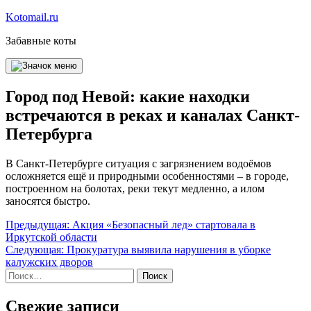
Перейти
Kotomail.ru
к
Забавные коты
содержимому
Город под Невой: какие находки
встречаются в реках и каналах Санкт-
Петербурга
В Санкт-Петербурге ситуация с загрязнением водоёмов
осложняется ещё и природными особенностями – в городе,
построенном на болотах, реки текут медленно, а илом
заносятся быстро.
Навигация
Предыдущая:
Акция «Безопасный лед» стартовала в
Иркутской области
по
Следующая:
Прокуратура выявила нарушения в уборке
записям
калужских дворов
Найти:
Свежие записи