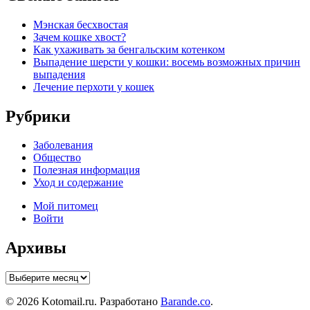
Мэнская бесхвостая
Зачем кошке хвост?
Как ухаживать за бенгальским котенком
Выпадение шерсти у кошки: восемь возможных причин
выпадения
Лечение перхоти у кошек
Рубрики
Заболевания
Общество
Полезная информация
Уход и содержание
Мой питомец
Войти
Архивы
Архивы
© 2026 Kotomail.ru. Разработано
Barande.co
.