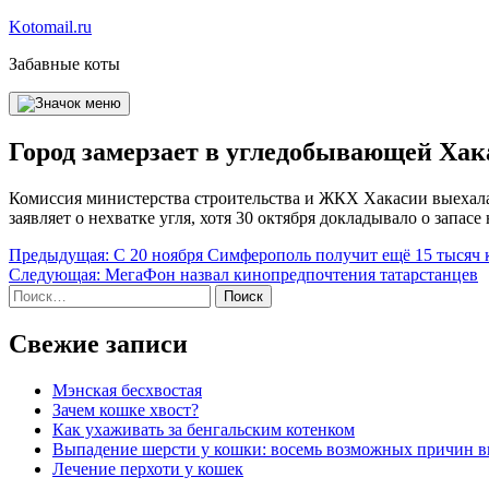
Перейти
Kotomail.ru
к
Забавные коты
содержимому
Город замерзает в угледобывающей Хака
Комиссия министерства строительства и ЖКХ Хакасии выехала 
заявляет о нехватке угля, хотя 30 октября докладывало о запасе
Навигация
Предыдущая:
С 20 ноября Симферополь получит ещё 15 тысяч
Следующая:
МегаФон назвал кинопредпочтения татарстанцев
по
Найти:
записям
Свежие записи
Мэнская бесхвостая
Зачем кошке хвост?
Как ухаживать за бенгальским котенком
Выпадение шерсти у кошки: восемь возможных причин 
Лечение перхоти у кошек