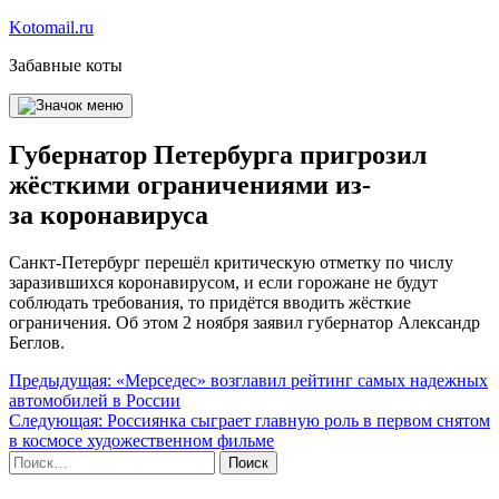
Перейти
Kotomail.ru
к
Забавные коты
содержимому
Губернатор Петербурга пригрозил
жёсткими ограничениями из-
за коронавируса
Санкт-Петербург перешёл критическую отметку по числу
заразившихся коронавирусом, и если горожане не будут
соблюдать требования, то придётся вводить жёсткие
ограничения. Об этом 2 ноября заявил губернатор Александр
Беглов.
Навигация
Предыдущая:
«Мерседес» возглавил рейтинг самых надежных
автомобилей в России
по
Следующая:
Россиянка сыграет главную роль в первом снятом
записям
в космосе художественном фильме
Найти: