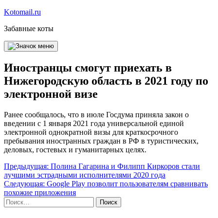
Перейти
Kotomail.ru
к
Забавные коты
содержимому
Иностранцы смогут приехать в
Нижегородскую область в 2021 году по
электронной визе
Ранее сообщалось, что в июле Госдума приняла закон о
введении с 1 января 2021 года универсальной единой
электронной однократной визы для краткосрочного
пребывания иностранных граждан в РФ в туристических,
деловых, гостевых и гуманитарных целях.
Навигация
Предыдущая:
Полина Гагарина и Филипп Киркоров стали
лучшими эстрадными исполнителями 2020 года
по
Следующая:
Google Play позволит пользователям сравнивать
записям
похожие приложения
Найти: