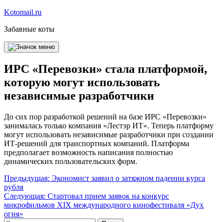
Перейти
Kotomail.ru
к
Забавные коты
содержимому
ИРС «Перевозки» стала платформой,
которую могут использовать
независимые разработчики
До сих пор разработкой решений на базе ИРС «Перевозки»
занималась только компания «Лестэр ИТ». Теперь платформу
могут использовать независимые разработчики при создании
ИТ-решений для транспортных компаний. Платформа
предполагает возможность написания полностью
динамических пользовательских форм.
Навигация
Предыдущая:
Экономист заявил о затяжном падении курса
рубля
по
Следующая:
Стартовал прием заявок на конкурс
записям
микрофильмов XIX международного кинофестиваля «Дух
огня»