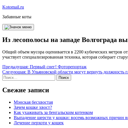
Перейти
Kotomail.ru
к
Забавные коты
содержимому
Из лесополосы на западе Волгограда вы
Общий объем мусора оценивается в 2200 кубических метров от
участвует специализированная техника, которая собирает стар
Навигация
Предыдущая:
Первый снег! Фоторепортаж
Следующая:
В Ульяновской области могут вернуть должность г
по
Найти:
записям
Свежие записи
Мэнская бесхвостая
Зачем кошке хвост?
Как ухаживать за бенгальским котенком
Выпадение шерсти у кошки: восемь возможных причин 
Лечение перхоти у кошек