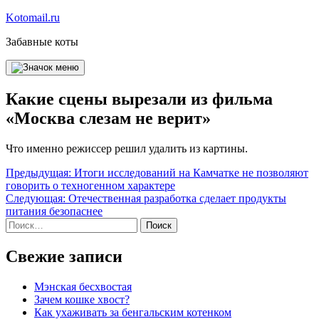
Перейти
Kotomail.ru
к
Забавные коты
содержимому
Какие сцены вырезали из фильма
«Москва слезам не верит»
Что именно режиссер решил удалить из картины.
Навигация
Предыдущая:
Итоги исследований на Камчатке не позволяют
говорить о техногенном характере
по
Следующая:
Отечественная разработка сделает продукты
записям
питания безопаснее
Найти:
Свежие записи
Мэнская бесхвостая
Зачем кошке хвост?
Как ухаживать за бенгальским котенком