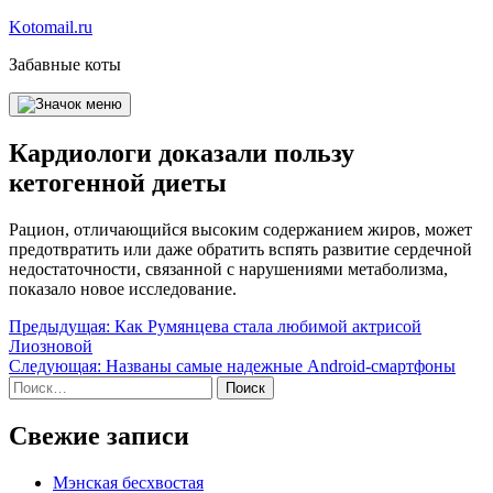
Перейти
Kotomail.ru
к
Забавные коты
содержимому
Кардиологи доказали пользу
кетогенной диеты
Рацион, отличающийся высоким содержанием жиров, может
предотвратить или даже обратить вспять развитие сердечной
недостаточности, связанной с нарушениями метаболизма,
показало новое исследование.
Навигация
Предыдущая:
Как Румянцева стала любимой актрисой
Лиозновой
по
Следующая:
Названы самые надежные Android-смартфоны
записям
Найти:
Свежие записи
Мэнская бесхвостая