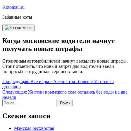
Перейти
Kotomail.ru
к
Забавные коты
содержимому
Когда московские водители начнут
получать новые штрафы
Столичным автомобилистам начнут высылать новые штрафы.
Стоит отметить, что новый запрет для водителей ввели
по просьбе сотрудников сервисов такси.
Навигация
Предыдущая:
Все игры в Steam стоят больше 555 тысяч
долларов
по
Следующая:
Жители крымского села остались без воды на две
записям
недели
Найти:
Свежие записи
Мэнская бесхвостая