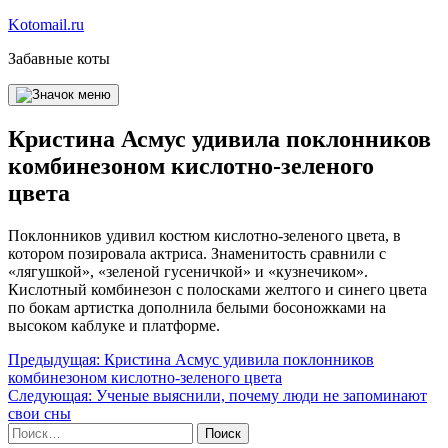
Перейти
Kotomail.ru
к
Забавные коты
содержимому
Кристина Асмус удивила поклонников
комбинезоном кислотно-зеленого
цвета
Поклонников удивил костюм кислотно-зеленого цвета, в
котором позировала актриса. Знаменитость сравнили с
«лягушкой», «зеленой гусеничкой» и «кузнечиком».
Кислотный комбинезон с полосками желтого и синего цвета
по бокам артистка дополнила белыми босоножками на
высоком каблуке и платформе.
Навигация
Предыдущая:
Кристина Асмус удивила поклонников
комбинезоном кислотно-зеленого цвета
по
Следующая:
Ученые выяснили, почему люди не запоминают
записям
свои сны
Найти: