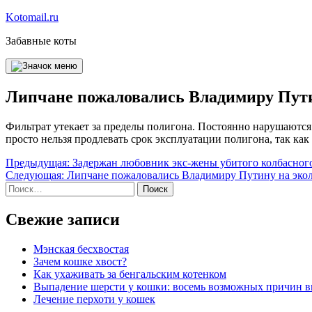
Перейти
Kotomail.ru
к
Забавные коты
содержимому
Липчане пожаловались Владимиру Пути
Фильтрат утекает за пределы полигона. Постоянно нарушаются
просто нельзя продлевать срок эксплуатации полигона, так ка
Навигация
Предыдущая:
Задержан любовник экс-жены убитого колбасног
Следующая:
Липчане пожаловались Владимиру Путину на эко
по
Найти:
записям
Свежие записи
Мэнская бесхвостая
Зачем кошке хвост?
Как ухаживать за бенгальским котенком
Выпадение шерсти у кошки: восемь возможных причин 
Лечение перхоти у кошек