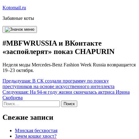
Перейти
Kotomail.ru
к
Забавные коты
содержимому
#MBFWRUSSIA и ВКонтакте
«заспойлерят» показ CHAPURIN
Неделя моды Mercedes-Benz Fashion Week Russia возвращается
19–23 октября.
Навигация
Предыдущая:
В СК создали программу по поиску
преступников на основе искусственного интеллекта
по
Следующая:
На 94-м году жизни скончалась актриса Ирина
записям
Скобцева
Найти:
Свежие записи
Мэнская бесхвостая
Зачем кошке хвост?