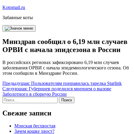
Перейти
Kotomail.ru
к
Забавные коты
содержимому
Минздрав сообщил о 6,19 млн случаев
ОРВИ с начала эпидсезона в России
В российских регионах зафиксировано 6,19 млн случаев
заболевания ОРВИ с начала эпидемиологического сезона. Об
этом сообщили в Минздраве России.
Навигация
Предыдущая:
Пользователям понравилась тарелка Starlink
Следующая:
Губерниев поделился мнением о вызове
по
Заболотного в сборную России
записям
Найти:
Свежие записи
Мэнская бесхвостая
Зачем кошке хвост?