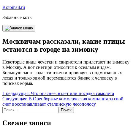
Перейти
Kotomail.ru
к
Забавные коты
содержимому
Москвичам рассказали, какие птицы
остаются в городе на зимовку
Некоторые виды чечетки и свиристели прилетают на зимовку
в Москву. А вот снегири относятся к оседлым видам.
Большую часть года эти птички проводят в подмосковных
лесах и только зимой перемещаются ближе к человеку в
поисках корма.
Навигация
Предыдущая:
Что опаснее: взлет или посадка самолета
Следующая:
В Оренбуржье коммерческая компания за свой
по
счет восстанавливает сталинскую лесополосу
записям
Найти:
Свежие записи