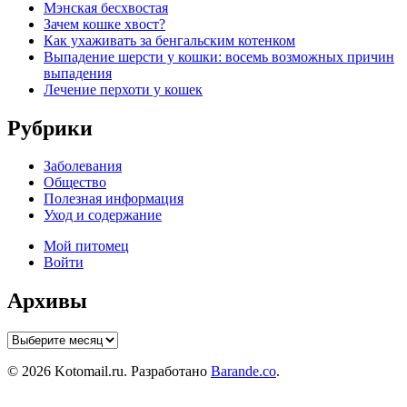
Мэнская бесхвостая
Зачем кошке хвост?
Как ухаживать за бенгальским котенком
Выпадение шерсти у кошки: восемь возможных причин
выпадения
Лечение перхоти у кошек
Рубрики
Заболевания
Общество
Полезная информация
Уход и содержание
Мой питомец
Войти
Архивы
Архивы
© 2026 Kotomail.ru. Разработано
Barande.co
.