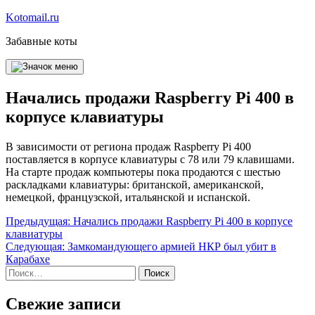
Перейти
Kotomail.ru
к
Забавные коты
содержимому
Начались продажи Raspberry Pi 400 в
корпусе клавиатуры
В зависимости от региона продаж Raspberry Pi 400
поставляется в корпусе клавиатуры с 78 или 79 клавишами.
На старте продаж компьютеры пока продаются с шестью
раскладками клавиатуры: британской, американской,
немецкой, французской, итальянской и испанской.
Навигация
Предыдущая:
Начались продажи Raspberry Pi 400 в корпусе
клавиатуры
по
Следующая:
Замкомандующего армией НКР был убит в
записям
Карабахе
Найти:
Свежие записи