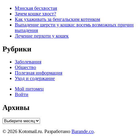
Мэнская бесхвостая
Зачем кошке хвост?
Как ухаживать за бенгальским котенком
Выпадение шерсти у кошки: восемь возможных причин
выпадения
Лечение перхоти у кошек
Рубрики
Заболевания
Общество
Полезная информация
Уход и содержание
Мой питомец
Войти
Архивы
Архивы
© 2026 Kotomail.ru. Разработано
Barande.co
.