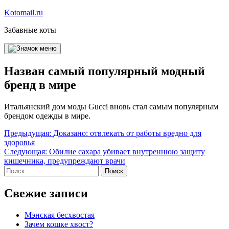
Перейти
Kotomail.ru
к
Забавные коты
содержимому
Назван самый популярный модный
бренд в мире
Итальянский дом моды Gucci вновь стал самым популярным
брендом одежды в мире.
Навигация
Предыдущая:
Доказано: отвлекать от работы вредно для
здоровья
по
Следующая:
Обилие сахара убивает внутреннюю защиту
записям
кишечника, предупреждают врачи
Найти:
Свежие записи
Мэнская бесхвостая
Зачем кошке хвост?