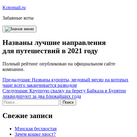
Перейти
Kotomail.ru
к
Забавные коты
содержимому
Названы лучшие направления
для путешествий в 2021 году
Полный рейтинг опубликован на официальном сайте
компании.
Навигация
Предыдущая:
Названы курорты, медовый месяц на которых
чаще всего заканчивается разводом
по
Следующая:
Крупную свалку на берегу Байкала в Бурятии
записям
ликвидируют за два ближайших года
Найти:
Свежие записи
Мэнская бесхвостая
Зачем кошке хвост?