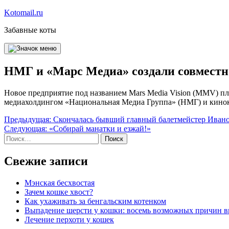
Перейти
Kotomail.ru
к
Забавные коты
содержимому
НМГ и «Марс Медиа» создали совместно
Новое предприятие под названием Mars Media Vision (MMV) пла
медиахолдингом «Национальная Медиа Группа» (НМГ) и кино
Навигация
Предыдущая:
Скончалась бывший главный балетмейстер Ивано
Следующая:
«Собирай манатки и езжай!»
по
Найти:
записям
Свежие записи
Мэнская бесхвостая
Зачем кошке хвост?
Как ухаживать за бенгальским котенком
Выпадение шерсти у кошки: восемь возможных причин 
Лечение перхоти у кошек