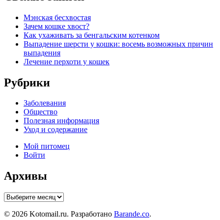
Мэнская бесхвостая
Зачем кошке хвост?
Как ухаживать за бенгальским котенком
Выпадение шерсти у кошки: восемь возможных причин
выпадения
Лечение перхоти у кошек
Рубрики
Заболевания
Общество
Полезная информация
Уход и содержание
Мой питомец
Войти
Архивы
Архивы
© 2026 Kotomail.ru. Разработано
Barande.co
.