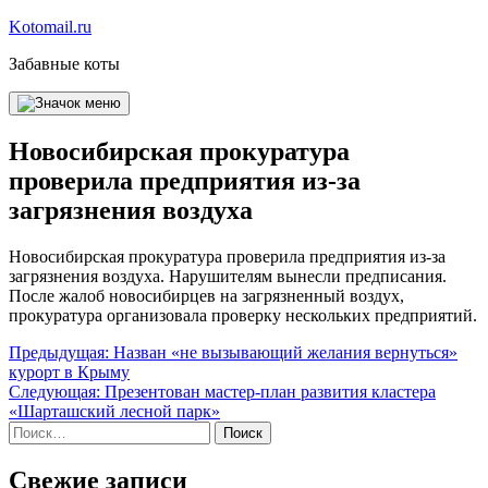
Перейти
Kotomail.ru
к
Забавные коты
содержимому
Новосибирская прокуратура
проверила предприятия из-за
загрязнения воздуха
Новосибирская прокуратура проверила предприятия из-за
загрязнения воздуха. Нарушителям вынесли предписания.
После жалоб новосибирцев на загрязненный воздух,
прокуратура организовала проверку нескольких предприятий.
Навигация
Предыдущая:
Назван «не вызывающий желания вернуться»
курорт в Крыму
по
Следующая:
Презентован мастер-план развития кластера
записям
«Шарташский лесной парк»
Найти:
Свежие записи