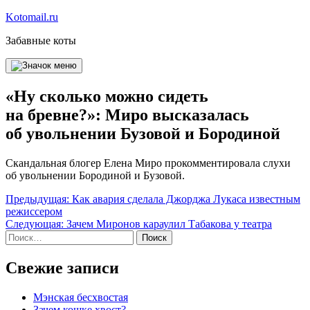
Перейти
Kotomail.ru
к
Забавные коты
содержимому
«Ну сколько можно сидеть
на бревне?»: Миро высказалась
об увольнении Бузовой и Бородиной
Скандальная блогер Елена Миро прокомментировала слухи
об увольнении Бородиной и Бузовой.
Навигация
Предыдущая:
Как авария сделала Джорджа Лукаса известным
режиссером
по
Следующая:
Зачем Миронов караулил Табакова у театра
записям
Найти:
Свежие записи
Мэнская бесхвостая
Зачем кошке хвост?