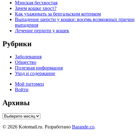
Мэнская бесхвостая
Зачем кошке хвост?
Как ухаживать за бенгальским котенком
Выпадение шерсти у кошки: восемь возможных причин
выпадения
Лечение перхоти у кошек
Рубрики
Заболевания
Общество
Полезная информация
Уход и содержание
Мой питомец
Войти
Архивы
Архивы
© 2026 Kotomail.ru. Разработано
Barande.co
.