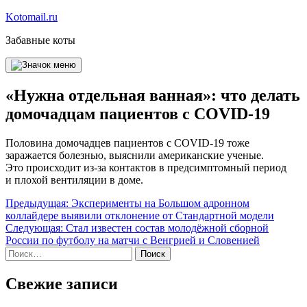
Перейти
Kotomail.ru
к
Забавные коты
содержимому
«Нужна отдельная ванная»: что делать
домочадцам пациентов с COVID-19
Половина домочадцев пациентов с COVID-19 тоже
заражается болезнью, выяснили американские ученые.
Это происходит из-за контактов в предсимптомный период
и плохой вентиляции в доме.
Навигация
Предыдущая:
Эксперименты на Большом адронном
коллайдере выявили отклонение от Стандартной модели
по
Следующая:
Стал известен состав молодёжной сборной
записям
России по футболу на матчи с Венгрией и Словенией
Найти:
Свежие записи