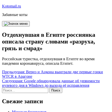
Перейти
Kotomail.ru
к
Забавные коты
содержимому
Отдохнувшая в Египте россиянка
описала страну словами «разруха,
грязь и смрад»
Российская туристка, отдохнувшая в Египте во время
пандемии коронавируса, описала Египет.
Навигация
Предыдущая:
Вернэ и Ацкона выиграли две первые гонки
WTCR в Арагоне
по
Следующая:
Google обнародовала данные об уязвимости
записям
нулевого дня в Windows до выхода её исправления
Найти:
Свежие записи
Мэнская бесхвостая