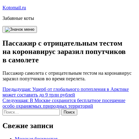
Перейти
Kotomail.ru
к
Забавные коты
содержимому
Пассажир с отрицательным тестом
на коронавирус заразил попутчиков
в самолете
Пассажир самолета с отрицательным тестом на коронавирус
заразил попутчиков во время перелета.
Навигация
Предыдущая:
Ущерб от глобального потепления в Арктике
может составить до 9 трлн рублей
по
Следующая:
В Москве сохранится бесплатное посещение
записям
особо охраняемых природных территорий
Найти:
Свежие записи
Мэнская бесхвостая