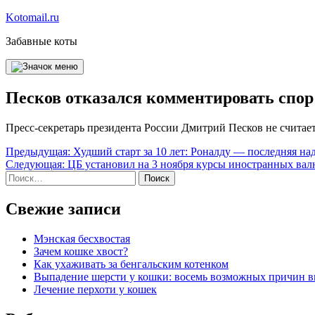
Перейти
Kotomail.ru
к
Забавные коты
содержимому
Песков отказался комментировать спо
Пресс-секретарь президента России Дмитрий Песков не счита
Навигация
Предыдущая:
Худший старт за 10 лет: Роналду — последняя н
Следующая:
ЦБ установил на 3 ноября курсы иностранных вал
по
Найти:
записям
Свежие записи
Мэнская бесхвостая
Зачем кошке хвост?
Как ухаживать за бенгальским котенком
Выпадение шерсти у кошки: восемь возможных причин 
Лечение перхоти у кошек