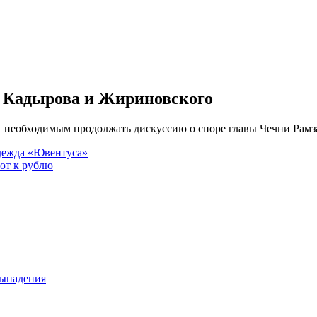
р Кадырова и Жириновского
ет необходимым продолжать дискуссию о споре главы Чечни Ра
адежда «Ювентуса»
ют к рублю
выпадения