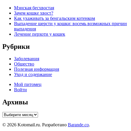
Мэнская бесхвостая
Зачем кошке хвост?
Как ухаживать за бенгальским котенком
Выпадение шерсти у кошки: восемь возможных причин
выпадения
Лечение перхоти у кошек
Рубрики
Заболевания
Общество
Полезная информация
Уход и содержание
Мой питомец
Войти
Архивы
Архивы
© 2026 Kotomail.ru. Разработано
Barande.co
.