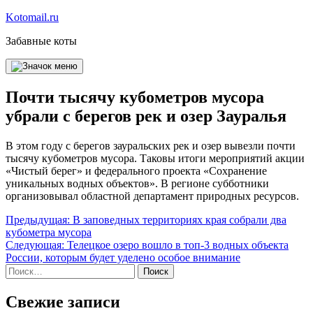
Перейти
Kotomail.ru
к
Забавные коты
содержимому
Почти тысячу кубометров мусора
убрали с берегов рек и озер Зауралья
В этом году с берегов зауральских рек и озер вывезли почти
тысячу кубометров мусора. Таковы итоги мероприятий акции
«Чистый берег» и федерального проекта «Сохранение
уникальных водных объектов». В регионе субботники
организовывал областной департамент природных ресурсов.
Навигация
Предыдущая:
В заповедных территориях края собрали два
кубометра мусора
по
Следующая:
Телецкое озеро вошло в топ-3 водных объекта
записям
России, которым будет уделено особое внимание
Найти:
Свежие записи