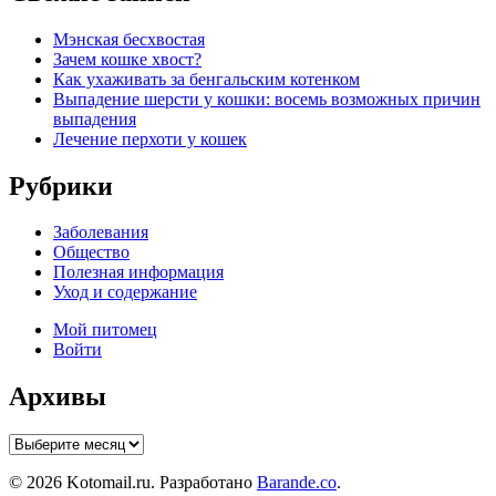
Мэнская бесхвостая
Зачем кошке хвост?
Как ухаживать за бенгальским котенком
Выпадение шерсти у кошки: восемь возможных причин
выпадения
Лечение перхоти у кошек
Рубрики
Заболевания
Общество
Полезная информация
Уход и содержание
Мой питомец
Войти
Архивы
Архивы
© 2026 Kotomail.ru. Разработано
Barande.co
.