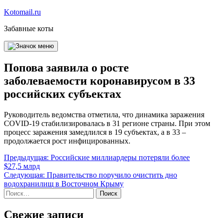
Перейти
Kotomail.ru
к
Забавные коты
содержимому
Попова заявила о росте
заболеваемости коронавирусом в 33
российских субъектах
Руководитель ведомства отметила, что динамика заражения
COVID-19 стабилизировалась в 31 регионе страны. При этом
процесс заражения замедлился в 19 субъектах, а в 33 –
продолжается рост инфицированных.
Навигация
Предыдущая:
Российские миллиардеры потеряли более
$27,5 млрд
по
Следующая:
Правительство поручило очистить дно
записям
водохранилищ в Восточном Крыму
Найти:
Свежие записи