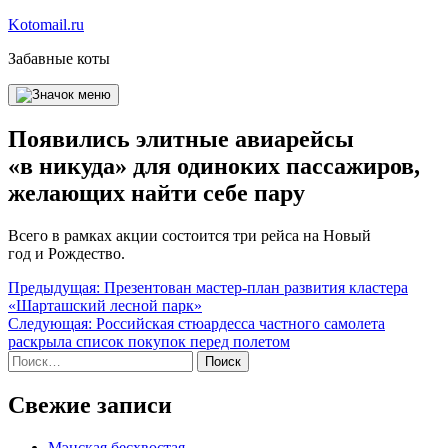
Перейти
Kotomail.ru
к
Забавные коты
содержимому
Появились элитные авиарейсы
«в никуда» для одиноких пассажиров,
желающих найти себе пару
Всего в рамках акции состоится три рейса на Новый
год и Рождество.
Навигация
Предыдущая:
Презентован мастер-план развития кластера
«Шарташский лесной парк»
по
Следующая:
Российская стюардесса частного самолета
записям
раскрыла список покупок перед полетом
Найти:
Свежие записи
Мэнская бесхвостая