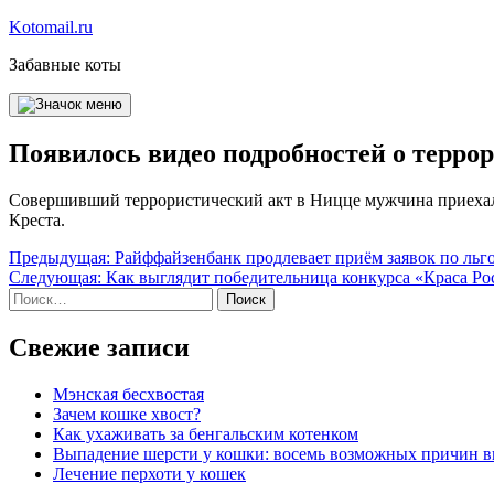
Перейти
Kotomail.ru
к
Забавные коты
содержимому
Появилось видео подробностей о терро
Совершивший террористический акт в Ницце мужчина приехал 
Креста.
Навигация
Предыдущая:
Райффайзенбанк продлевает приём заявок по льго
Следующая:
Как выглядит победительница конкурса «Краса Р
по
Найти:
записям
Свежие записи
Мэнская бесхвостая
Зачем кошке хвост?
Как ухаживать за бенгальским котенком
Выпадение шерсти у кошки: восемь возможных причин 
Лечение перхоти у кошек