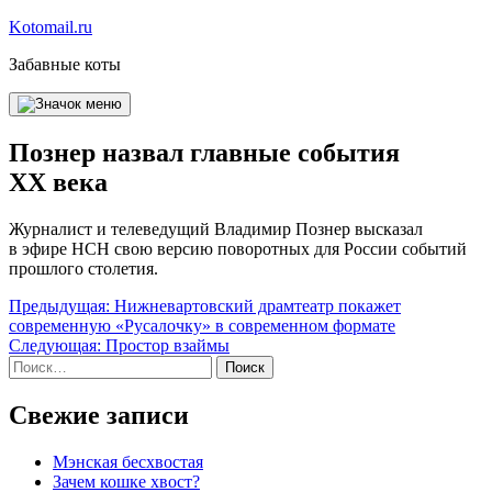
Перейти
Kotomail.ru
к
Забавные коты
содержимому
Познер назвал главные события
XX века
Журналист и телеведущий Владимир Познер высказал
в эфире НСН свою версию поворотных для России событий
прошлого столетия.
Навигация
Предыдущая:
Нижневартовский драмтеатр покажет
современную «Русалочку» в современном формате
по
Следующая:
Простор взаймы
записям
Найти:
Свежие записи
Мэнская бесхвостая
Зачем кошке хвост?