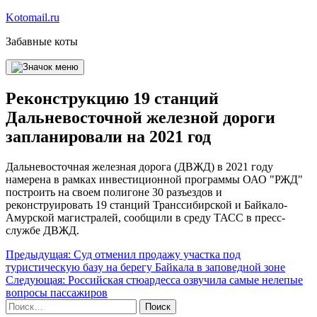
Перейти
Kotomail.ru
к
Забавные коты
содержимому
Реконструкцию 19 станций
Дальневосточной железной дороги
запланировали на 2021 год
Дальневосточная железная дорога (ДВЖД) в 2021 году
намерена в рамках инвестиционной программы ОАО "РЖД"
построить на своем полигоне 30 разъездов и
реконструировать 19 станций Транссибирской и Байкало-
Амурской магистралей, сообщили в среду ТАСС в пресс-
службе ДВЖД.
Навигация
Предыдущая:
Суд отменил продажу участка под
туристическую базу на берегу Байкала в заповедной зоне
по
Следующая:
Российская стюардесса озвучила самые нелепые
записям
вопросы пассажиров
Найти: