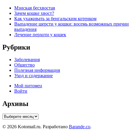
Мэнская бесхвостая
Зачем кошке хвост?
Как ухаживать за бенгальским котенком
Выпадение шерсти у кошки: восемь возможных причин
выпадения
Лечение перхоти у кошек
Рубрики
Заболевания
Общество
Полезная информация
Уход и содержание
Мой питомец
Войти
Архивы
Архивы
© 2026 Kotomail.ru. Разработано
Barande.co
.