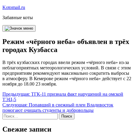
Перейти
Kotomail.ru
к
Забавные коты
содержимому
Режим «чёрного неба» объявлен в трёх
городах Кузбасса
В трёх кузбасских городах ввели режим «чёрного неба» из-за
неблагоприятных метеорологических условий. В связи с этим
предприятиям рекомендуют максимально сократить выбросы
в атмосферу. В Кемерове режим «чёрного неба» действует с 22
ноября до 18.00 23 ноября.
Навигация
Предыдущая:
ТГК-11 признала факт нарушений на омской
ТЭЦ-5
по
Следующая:
Попавший в снежный плен Владивосток
записям
помогают очищать студенты и добровольцы
Найти:
Свежие записи