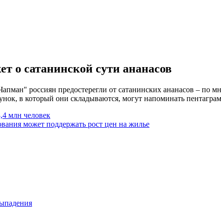
ет о сатанинской сути ананасов
апман" россиян предостерегли от сатанинских ананасов – по мн
сунок, в который они складываются, могут напоминать пентаграм
,4 млн человек
ования может поддержать рост цен на жилье
выпадения