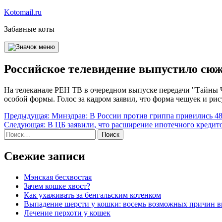
Перейти
Kotomail.ru
к
Забавные коты
содержимому
Российское телевидение выпустило сюж
На телеканале РЕН ТВ в очередном выпуске передачи "Тайны Ч
особой формы. Голос за кадром заявил, что форма чешуек и ри
Навигация
Предыдущая:
Минздрав: В России против гриппа привились 48
Следующая:
В ЦБ заявили, что расширение ипотечного кредит
по
Найти:
записям
Свежие записи
Мэнская бесхвостая
Зачем кошке хвост?
Как ухаживать за бенгальским котенком
Выпадение шерсти у кошки: восемь возможных причин 
Лечение перхоти у кошек